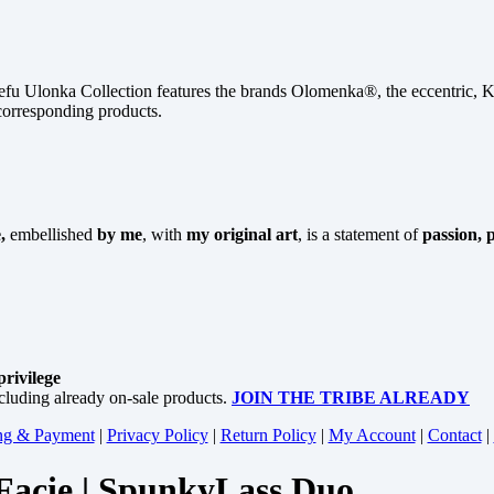
Ulonka Collection features the brands Olomenka®, the eccentric, K
corresponding products.
,
embellished
by me
, with
my original art
, is a statement of
passion, 
rivilege
cluding already on-sale products.
JOIN THE TRIBE ALREADY
ng & Payment
|
Privacy Policy
|
Return Policy
|
My Account
|
Contact
|
yFacie | SpunkyLass Duo