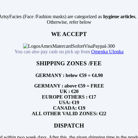
ArtsyFacies (Face /Fashion masks) are categorized as
hygiene articles
,
Otherwise, refer below
WE ACCEPT
You can also pay cash on pick up from
Omenka Ulonka
SHIPPING ZONES /FEE
GERMANY : below €59 = €4.90
GERMANY : above €59 = FREE
UK : €20
EUROPE OTHERS : €17
USA: €19
CANADA: €19
ALL OTHER VALID ZONES: €22
DISPATCH
d within two week days. After this, the given shipping time in the produ