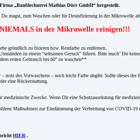
r Firma „Baublechnerei Mathias Dörr GmbH“ hergestellt.
Du magst, zum Waschen oder für Desinfizierung in der Mikrowelle a
NIEMALS in der Mikrowelle reinigen!!!
be gründlich zu fixieren bzw. Restfarbe zu entfernen.
mständen zu einem “seltsamen Geruch” führen. Bitte mach’ Dir keine S
r dem ersten Gebrauch bei 60° zu waschen**
 – trotz des Vorwaschens – noch leicht Farbe abgibt. Sollte dieses der
er eine Rückerstattung.
ür medizinische Zwecke. Wenn Dir eine Schutzausrüstung für medizinis
pfohlene Maßnahmen zur Eindämmung der Verbreitung von COVID-19 ers
hricht
HIER
.