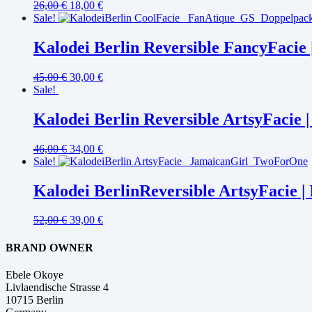
26,00
€
18,00
€
Sale!
Kalodei Berlin Reversible FancyFacie
45,00
€
30,00
€
Sale!
Kalodei Berlin Reversible ArtsyFacie
46,00
€
34,00
€
Sale!
Kalodei BerlinReversible ArtsyFacie |
52,00
€
39,00
€
BRAND OWNER
Ebele Okoye
Livlaendische Strasse 4
10715 Berlin