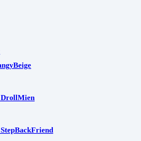
angyBeige
| DrollMien
| StepBackFriend