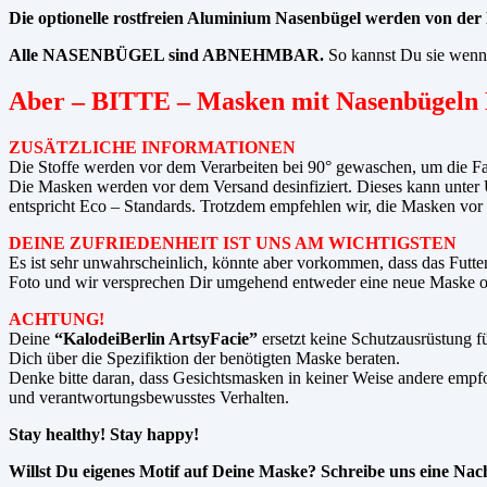
Die optionelle rostfreien Aluminium Nasenbügel werden von de
Alle NASENBÜGEL sind ABNEHMBAR.
So kannst Du sie wenn 
Aber – BITTE – Masken mit Nasenbügeln 
ZUSÄTZLICHE INFORMATIONEN
Die Stoffe werden vor dem Verarbeiten bei 90° gewaschen, um die Far
Die Masken werden vor dem Versand desinfiziert. Dieses kann unter U
entspricht Eco – Standards. Trotzdem empfehlen wir, die Masken vo
DEINE ZUFRIEDENHEIT IST UNS AM WICHTIGSTEN
Es ist sehr unwahrscheinlich, könnte aber vorkommen, dass das Futter
Foto und wir versprechen Dir umgehend entweder eine neue Maske od
ACHTUNG!
Deine
“KalodeiBerlin ArtsyFacie”
ersetzt keine Schutzausrüstung f
Dich über die Spezifiktion der benötigten Maske beraten.
Denke bitte daran, dass Gesichtsmasken in keiner Weise andere em
und verantwortungsbewusstes Verhalten.
Stay healthy! Stay happy!
Willst Du eigenes Motif auf Deine Maske? Schreibe uns eine Nac